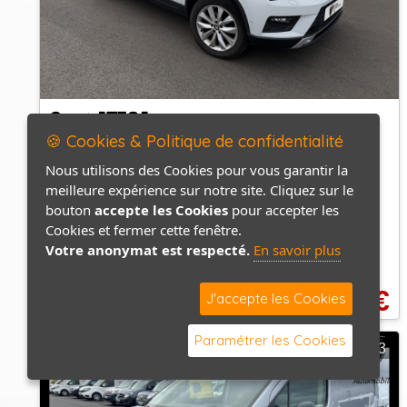
Seat ATECA
🍪 Cookies & Politique de confidentialité
1.6 TDI 115 Ecomotive S&S DSG7 Urban Adv
Nous utilisons des Cookies pour vous garantir la
141900 km
2018
Automatique
meilleure expérience sur notre site. Cliquez sur le
bouton
accepte les Cookies
pour accepter les
Cookies et fermer cette fenêtre.
Diesel
Votre anonymat est respecté.
En savoir plus
13 900.00
€
J'accepte les Cookies
Paramétrer les Cookies
3