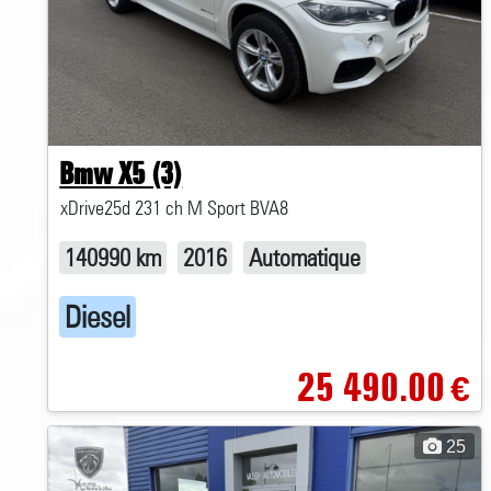
Bmw X5 (3)
xDrive25d 231 ch M Sport BVA8
140990 km
2016
Automatique
Diesel
25 490.00
€
25