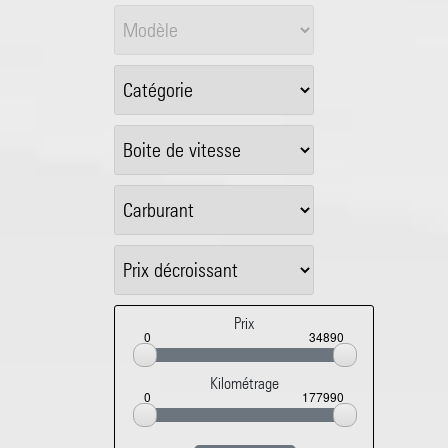
Prix
0
34890
Kilométrage
0
177990