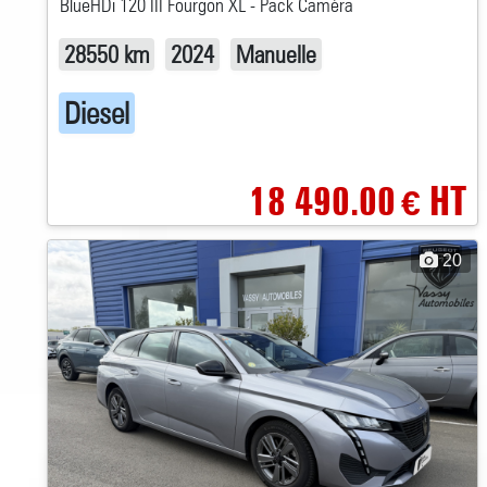
BlueHDi 120 III Fourgon XL - Pack Caméra
28550 km
2024
Manuelle
Diesel
18 490.00
HT
€
20