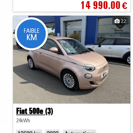
14 990.00
€
22
Fiat 500e (3)
24kWh