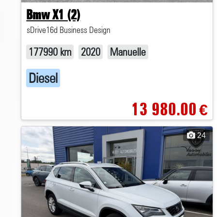
Bmw X1 (2)
sDrive16d Business Design
177990 km
2020
Manuelle
Diesel
13 980.00
€
24