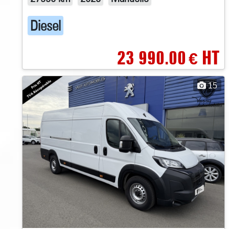
Diesel
23 990.00
HT
€
15