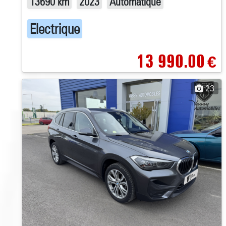
13690 km
2023
Automatique
Electrique
13 990.00
€
23