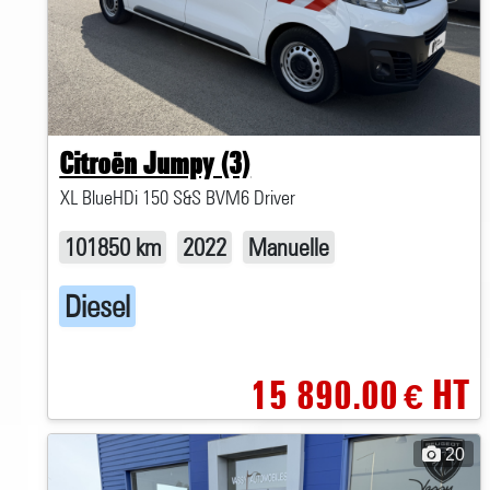
Citroën Jumpy (3)
XL BlueHDi 150 S&S BVM6 Driver
101850 km
2022
Manuelle
Diesel
15 890.00
HT
€
20