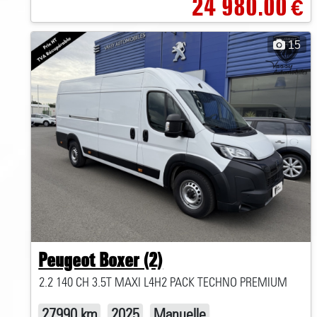
24 980.00
€
15
Peugeot Boxer (2)
2.2 140 CH 3.5T MAXI L4H2 PACK TECHNO PREMIUM
27990 km
2025
Manuelle