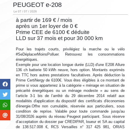
PEUGEOT e-208
Le 07 / 07 / 2026
à partir de 169 € / mois
après un 1er loyer de 0 €
Prime CEE de 6100 € déduite
LLD sur 37 mois et pour 30 000 km
Pour les trajets courts, privilégiez la marche ou le vélo
#SeDéplacerMoinsPolluer. Retrouvez les consommations
énergétiques.
Exemple pour une location longue durée (LLD) d'une E208 Allure
136 ch batterie 50 kWh neuve, hors option. Montants exprimés
en TTC hors autres prestations facultatives. Après déduction la
Prime CertiNergy de 6100€. Vous êtes éligibles à ce montant de
prime si vous appartenez à la catégorie « ménage en situation de
précarité énergétiques ou un ménage modeste » au sens de
l’article 3-1 bis de l’arrêté du 29 décembre 2014 relatif aux
modalités d'application du dispositif des certificats d'économies
d'énergie.Offre non cumulable, réservée aux particuliers, sous
condition de reprise. Valable pour toute commande jusqu'au
31/08/2026 auprès du réseau Peugeot participant. Sous réserve
d’acceptation du dossier par CREDIPAR, loueur et SA au capital
de 138.517.008 €, RCS Versailles n° 317 425 981, ORIAS